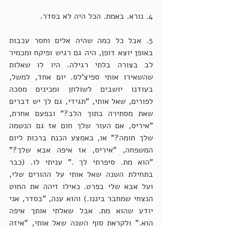
4. נורא. באמת. הכל היה לא בסדר. 
5. אבל כל כמה שהיה אלים וחסר עכבות 
באופן יוצא דופן, היה גם רגיש ופיקח ומכמיר 
לב בצורה בלתי רגילה. היו לו שאלות 
שהשאירו אותי ספיצ'לס. יום אחד, למשל, 
בעודנו יושבים לשולחן ומכינים מסכה 
לפורים, שאל אותי, "תגידי, גם לך יש דברים 
שאת מסתירה בתוך הלב?" ובפעם אחרת, 
"איריס, אם העור שלך חום אז גם הנשמה 
שלך חומה?" או, באמצע הכנת ברכות ליום 
המשפחה, "איריס, אז איפה אבא שלך?" 
"הוא מת. סיפרתי לך ." עניתי לו. (כבר 
בתחילת השנה שאל אותי על ההורים שלי, 
ועל אבא שלי בפרט. כאילו זיהה את החוט 
הנצחי שמחבר ביננו.) והוא ענה, "בסדר, אני 
יודע שהוא מת. אבל שאלתי אותך איפה 
הוא." ולקראת סוף השנה שאל אותי, "איזה 