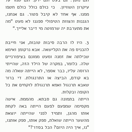
וגם משך. גם בעט וגם ירק. וגם שמר על 
עיקרון השוויון.  כי כולם כולל כולם חטפו 
ממנו. אף אחד לא קיבל פטור. גם אנחנו, 
הגננות והצוות הטיפולי ספגנו לא מעט "מה 
את מתערבת יה שרמוטה מי דיבר אלייך."
3. היו לו הרבה סיבות טובות, אני חייבת 
להכניס פה את הקלישאה. אבא נרקומן ואימא 
שכילתה את זמנה ומעט ממונם בציפורניים 
שלה. כלומר, במקרה של הילד הזה, שהייתי 
הרוסה עליו, כבר אספר, לא הייתה שאלה מה 
בא קודם, הביצה או התרנגולת. די ברור 
שאבא תרנגול ואמא תרנגולת לוקחים את כל 
הקופה ובקלות. 
הייתה בתמונה גם סבתא. מהממת. אישה 
מקסימה שמפעם לפעם הייתה באה לקחת 
אותו מהגן, ותמיד לפני שהייתה יוצאת 
מהשער הייתה שואלת, ספק אותו, ספק אותנו, 
"נו, איך היה היום? הכל בסדר?" 