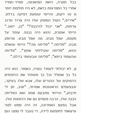
בכל מקרה, וזאת הפואנטה, תמיד-תמיד 
אחרי כל התפרצות כזאת, לא היו חולפות יותר 
מ 10 דקות, והייתי שומעת דפיקה בדלת. 
"איריס," הקול המתוק שלו היה צרוד מרוב 
צרחות, "אני יכול להיכנס?" "כן, יואב." 
הייתי אומרת, והוא היה נכנס. עומד על 
מקומו, שפל מבט. מה שפל מבט. מרוסק 
מבט. "סליחה." "סליחה מה?" הייתי שואלת 
והוא, "סליחה שקיללתי אותך", "סליחה 
שהעפתי כיסא", "סליחה שבעטתי בדלת." 
9. לא יכולתי לעמוד בפניו, כאמור. הוא היה 
כל כך אומלל וכל כך משחזר את הדפוסים 
הדפוקים של ההורים שלו, אבא שלו בעיקר, 
שבפעמים הראשונות אמרתי, "טוב, תן לי 
חיבוק," והייתי מחבקת אותו ואת הסליחה 
הכנה שלו, הרבה פעמים גם את הדמעות שלו. 
אבל בפעם האחרונה, זה היה ממש לפני 
שיצאתי לחופשת לידה, די נשבר לי ממנו וגם 