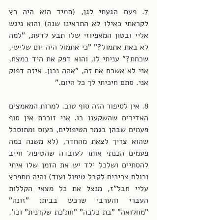
7. פעם הגעתי לגן, (תמיד הוא היה רץ 
לקראתי כאילו לא התראינו שנה) והוא ניגש 
אליי ובטון המאפיוזי שלו תבע לדעת, "למה 
לא באת אתמול?" "כי אתמול היה יום שלישי, 
שכחת?" עניתי לו, והוא דפק את היד במצח, 
אני לא אשכח את זה, "אהה נכון. איזה דפוק 
אני. סתם חיכיתי לך כל היום."
8. אין לסיפור הזה סוף טוב. למרות המאמצים 
האדירים שהשקענו בו. אני זוכרת אין סוף 
פעמים שבהן בגמר הטיפולים, כעוס ומתוסכל 
שהוא צריך לצאת מהחדר, (לא משנה כמה 
פעמים הכנתי אותו לעובדה שהטיפול חייב 
להסתיים ושלכל ילד יש את הזמן שלו איתי 
וכולם צריכים לקבל טיפול ועוד) והיה מתפרץ 
עליי חבל"ז, מנצל את כל מצאי הקללות 
העברי והערבי שרכש בבית: "זונה" 
"מחלואה" "בת כלבה" "חת'כת שקרנית" וכו'. 