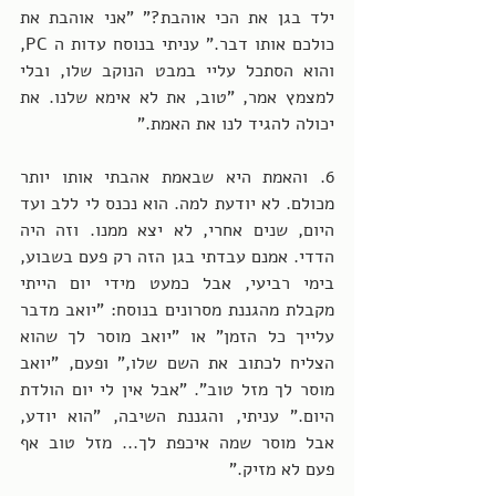
ילד בגן את הכי אוהבת?" "אני אוהבת את 
כולכם אותו דבר." עניתי בנוסח עדות ה PC, 
והוא הסתכל עליי במבט הנוקב שלו, ובלי 
למצמץ אמר, "טוב, את לא אימא שלנו. את 
יכולה להגיד לנו את האמת."
6. והאמת היא שבאמת אהבתי אותו יותר 
מכולם. לא יודעת למה. הוא נכנס לי ללב ועד 
היום, שנים אחרי, לא יצא ממנו. וזה היה 
הדדי. אמנם עבדתי בגן הזה רק פעם בשבוע, 
בימי רביעי, אבל כמעט מידי יום הייתי 
מקבלת מהגננת מסרונים בנוסח: "יואב מדבר 
עלייך כל הזמן" או "יואב מוסר לך שהוא 
הצליח לכתוב את השם שלו," ופעם, "יואב 
מוסר לך מזל טוב". "אבל אין לי יום הולדת 
היום." עניתי, והגננת השיבה, "הוא יודע, 
אבל מוסר שמה איכפת לך... מזל טוב אף 
פעם לא מזיק." 