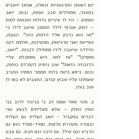
יום ראשון התרגשויות וכאלה, אנחנו יושבים 
במעגל, מתחילים סבב שמות, ובום. יואב 
המתוק – היו לו עיניים גדולות וחכמות למות 
– דופק אגרוף לילד המסכן שישב לידו כי 
"מה הוא נדבק אליי הדפוק הזה". הגננת, 
הסייעת ואני מרגיעות, ממשיכות, חולפת דקה 
והילדה שישבה לידו מתחילה לבכות. "יואב, 
מספיק!" "אז למה היא מסתכלת עליי 
הדובוזה הזאת!" שוב ניסיון להפרדת כוחות, 
ובום. כיסא ניטח בלוח סממני הסתיו החביב 
שעמלנו עליו שבוע קודם. החצבים לא באו לו 
טוב בעין.
2. מהר מאד שמנו לב כי בניגוד לרוב בני 
המין החזק – שלא מצליחים לבצע שני 
דברים במקביל - יואב הצליח גם הצליח 
ובצורה מעוררת פלצות. תמיד-תמיד הוא גם 
הרביץ וגם קילל. גם היכה וגם חבט. גם צבט 