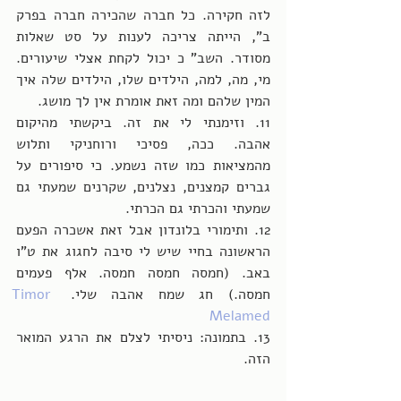
לזה חקירה. כל חברה שהכירה חברה בפרק 
ב", הייתה צריכה לענות על סט שאלות 
מסודר. השב" כ יכול לקחת אצלי שיעורים. 
מי, מה, למה, הילדים שלו, הילדים שלה איך 
המין שלהם ומה זאת אומרת אין לך מושג.
11. וזימנתי לי את זה. ביקשתי מהיקום 
אהבה. ככה, פסיכי ורוחניקי ותלוש 
מהמציאות כמו שזה נשמע. כי סיפורים על 
גברים קמצנים, נצלנים, שקרנים שמעתי גם 
שמעתי והכרתי גם הכרתי.
12. ותימורי בלונדון אבל זאת אשכרה הפעם 
הראשונה בחיי שיש לי סיבה לחגוג את ט"ו 
באב. (חמסה חמסה חמסה. אלף פעמים 
חמסה.) חג שמח אהבה שלי. 
Timor 
Melamed
13. בתמונה: ניסיתי לצלם את הרגע המואר 
הזה.