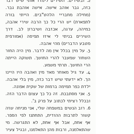
2. ובשירים. השירים לימדו אותי שיש דבר 
כזה, גבר אוהב אישה. אישה אוהבת גבר. 
(מחילה מחבריי הלהט"בים. הייתי בורה 
לתפארת) יש הרי כל כך הרבה שירי אהבה, 
כמיהה, ערגה, אכזבה ושיברון לב. דרך 
השירים בניתי לי איזו תפיסה (אמורפית 
מטבע הדברים) מהי אהבה.
3. על מין בכלל אין מה לדבר. מין היה החור 
השחור שמעבר להרי החושך. תשוקה הייתה 
הרי החושך. תרתי משמע.
4. עד גיל מאוחר מאד מין ואהבה היו היינו 
הך. לא ידעתי שיש דבר כזה, מין בלי אהבה. 
ילדת כפר תמימה ברמות של שקית אפונה.
5. אני מסתבכת. זה כל כך עצום הדבר הזה. 
ובכלל רציתי לכתוב על פרק ב'.
6. רוב הנשים במשפחה שלי, אני מניחה שזה 
קשור לתרבות ההודית, התחתנו לפי הספר. 
אף אחת, אבל אף אחת, לא התגרשה. מי 
שהתאלמנה, ורבות מהן התאלמנו, ובגיל צעיר 