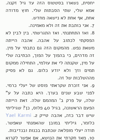
יחסית, נשארו בסטטוס הזה עד גיל זקנה. 
אמא שלי, שתי הסבתות שלי. חוץ מדודה 
אחת, אף אחת לא נישאה מחדש.
7. אני כותבת את זה ולא מאמינה.
8. ואז התחתנתי. ואז התגרשתי. בין לבין לא 
הפסקתי לכתוב על אהבה. אהבה הייתה 
משאת נפש. מהמקום הזה גם כתבתי על מין. 
זה מדהים, כי בהפוך על הפוך, הכתיבה שלי 
על מין, שקנתה לי את עולמי, התחילה ממקום 
תמים וזך ולא יודע כלום. גם לא פסיק 
מההשלכות של זה.
9. אני זוכרת שקראתי פוסט של יעלי כרמי. 
לפני שבע שנים בערך. היא כתבה על ע" 
שלה, על פרק ב' המהמם שלה. זאת הייתה 
הפעם הראשונה, בגיל 40 פלוס, כן? שגיליתי 
שיש דבר כזה, אהבה טייק 2. 
Yael Karmi
כלומר, גיליתי במובן שהאמנתי שאפשר. 
תודה יעלי מופלאה שכתבת בכנות ובנדיבות.
10. מאז חקרתי את הנושא, אם אפשר לקרוא 