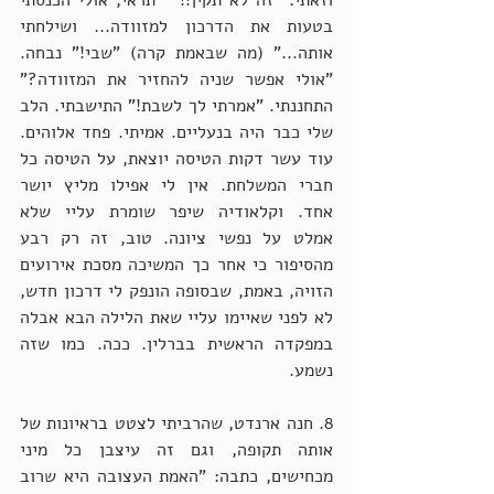
וזאתי: "זה לא תקין!!" "תראי, אולי הכנסתי 
בטעות את הדרכון למזוודה... ושילחתי 
אותה..." (מה שבאמת קרה) "שבי!" נבחה. 
"אולי אפשר שניה להחזיר את המזוודה?" 
התחננתי. "אמרתי לך לשבת!" התישבתי. הלב 
שלי כבר היה בנעליים. אמיתי. פחד אלוהים. 
עוד עשר דקות הטיסה יוצאת, על הטיסה כל 
חברי המשלחת. אין לי אפילו מליץ יושר 
אחד. וקלאודיה שיפר שומרת עליי שלא 
אמלט על נפשי ציונה. טוב, זה רק רבע 
מהסיפור כי אחר כך המשיכה מסכת אירועים 
הזויה, באמת, שבסופה הונפק לי דרכון חדש, 
לא לפני שאיימו עליי שאת הלילה הבא אבלה 
במפקדה הראשית בברלין. ככה. כמו שזה 
נשמע.  
8. חנה ארנדט, שהרביתי לצטט בראיונות של 
אותה תקופה, וגם זה עיצבן כל מיני 
מכחישים, כתבה: "האמת העצובה היא שרוב 