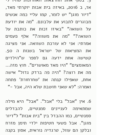
5. בסוף אחת ההרצאות האחרונות שהיו לי 
אז, ב 2016, באיזה בית אבות יוקרתי מאד, 
"דיור מוגן" יש לומר, קמו עליי כמה אנשים 
מבוגרים לתבוע את עלבונם. "מה את יודעת 
על השואה" "באיזו זכות את כותבת על 
השואה?" "מה את משווה?" אלף פעמים 
אמרתי: אני לא עורכת השוואה. אני מציגה 
את המציאות של ישראל בשנות ה 50. 
קשישה אחת ידעה גם לספר ש"הילדים 
המאומצים" "היו מאד מאושרים". חוץ מזה... 
מה את רוצה? "היה פה ברדק גדול" אישה 
אחת, שאפילו קנתה את 'שחרחורת' פתחה 
ואמרה: "לא שאני חושבת שלא היה, אבל -" 
6. אין "אבל" בלי "אבל". "אבל" היא מילה 
שמתאימה לעניינים סמנטיים, להבדלים 
סמנטיים, כמו ההבדל בין "בית אבות" ל"דיור 
מוגן". אבל פשעי חטיפות ילדי תימן מזרח 
ובלקן הם עוול, טרגדיה נוראית, אסון בקנה 