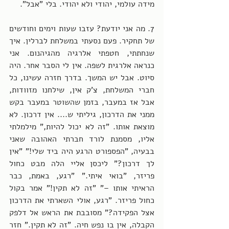
מידה עולמי, יהודי ולא יהודי. בלי "אבל". 
7. מה אני יודעת? עזבו שעות וימים וחודשים 
של תחקיר. פעם נסעתי במשלחת לברלין. איך 
שנחתתי, חטפתי אלרגיה מהגיהנום. אני 
כנראה אלרגית לשפה. אין לי הסבר אחר. היה 
סיוט. אבל יש המשך. בדרך חזרה עשינו, כל 
חברי המשלחת, צ'ק אין, שילחנו מזוודות, 
אבל אז במעבר, בזמן שהשוטר במעבר בקש 
ממני את הדרכון, גיליתי ש.... אין דרכון. לא 
מוצאת אותו. "זה לא יכול להיות," מילמלתי 
אליו, מסמנת לורד חברתי האהובה שאני 
בבעיה, "הפספורט הרגע היה ביד שלי!" "אין 
לך דרכון?" ליכסן אליי הלה מבט כחול 
פריזר, "בואי איתי." "רגע, באמת, כבר 
הראיתי אותו –" "זה לא תקין!" אמר בקול 
כחול פריזר. "רגע, אולי השארתי את הדרכון 
אצל הפקידה?" מסובבת את הראש אל דלפק 
הקבלה, אין בו נפש חיה. "זה לא תקין." חזר 