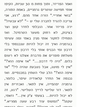
ואמר הפריזר, ותוך פחות מ 30 שניות, הקיפו 
אותי חמישה שוטרים גרמניים, באמת התורה, 
"בואי אחריי." הורה אחד מהם. "רגע, אני 
צריכה להגיד לחברה שלי ש –" "לא עכשיו!" 
ירה פריזר אחר. הובלתי לחדר קטן וצר 
כצינוק, לא רחוק משער הטרמינל. ואז 
התחילו לחקור אותי מנין באתי ומה עשיתי 
בגרמניה ואיך זה יכול להיות שנכנסתי בלי 
דרכון ומי הכניס אותי בלי דרכון ועל איזה 
משלחת סופרים את מדברת אצלנו לא רשום 
כלום. "היה לי דרכון...." "אז איפה הוא?" 
"אין לי מושג, אבל נשבעת שהיה לי!" "אז 
איפה הוא?" הלב שלי השתין במכנסיים. ואז 
נכנסה אל החדר קלאודיה שיפר, כלומר, 
גרמניה יפהפייה, אין לתאר. ואכזרית אין 
לתאר. דור שלישי לרייך השלישי. "רגע, זה 
לא יכול להיות... בצעתי צ'ק אין..." וזאתי, 
שקט!" "המטוס עוד רבע שעה ממריא." 