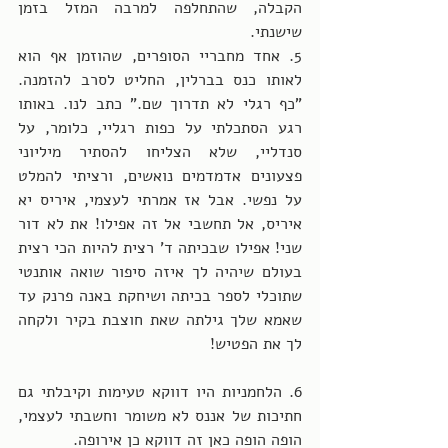
הקבלה, שהתחלפה למרבה המזל בזמן 
שישנתי.
5. אחד מחבריי הסופרים, שהוזמן אף הוא 
לאותו כנס בברלין, החליט לסרב להזמנה. 
"כף רגלי לא תדרוך שם." כתב לנו. באותו 
רגע הסתכלתי על כפות רגליי, כלומר, על 
סנדליי, שלא הצליחו להסתיר מיליוני 
פצעונים אדמדמים נואשים, ורציתי להמלט 
על נפשי. אבל אז אמרתי לעצמי, איריס יא 
איריס, אל תחשבי אל זה אפילו! את לא דור 
שני! אפילו שבכיתה ד' רצית להיות הכי רצית 
בעולם שיהיה לך איזה סיפור שואה אותנטי 
שתוכלי לספר בכיתה ושיחקת באנה פרנק עד 
שאמא שלך גילתה שאת חוצבת בקיר ולקחה 
לך את הפטיש!  
6. הלחמניות היו דווקא טעימות וקיבלתי גם 
חתיכות של אננס לא משומר וחשבתי לעצמי, 
הופה הופה כאן זה דווקא כן אירופה. 