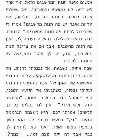
אנשים איפה חנות המחשבים הזאת ואף אחד 
לא ידע. לא נואשתי והמשכתי. ואז שאלתי 
איזה בחורה בחנות בגדים, "סליחה, את 
יודעת איפה יש פה חנות מחשבים? אמרו לי 
שצריכה להיות פה חנות מחשבים." הבחורה 
נדה בראש לשלילה בראשה וענתה לי, "אין 
פה חנות מחשבים, אבל אם את צריכה חנות 
מחשבים, הנה, יש לך פה." והצביעה על 
החנות דלת ליד. 
שכה אחיה. נשבעת. אז נכנסתי לחנות, מה 
חנות. קניון מחשבים. ענקקקק. עליתי וירדתי 
וחיפשתי את האגף של העזרה הטכנית וירדתי 
ועליתי ובסוף, כשהגעתי אל היועץ הטכני, 
הוא מסתכל בגב המחשב ואומר, "המחשב 
הזה חלש מידי."  אין לנו כבלים כל כך 
חלשים! אמרתי לכם, היא מעצמה הגרמניה 
הזאת. "די," כמעט בכיתי לו, הוא משך 
בכתפיו בצער ואמר, "אני יכול להזמין לך 
כבל אבל זה יקח קצת זמן..." "כמה?" 