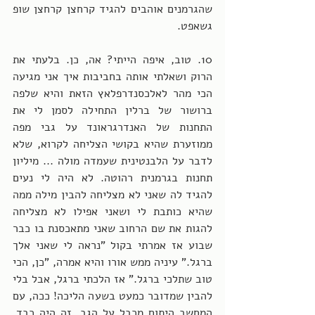
שהגרמנים אוהבים להגיד קרחצן קרחצן שופ 
גשאפט.
10. טוב, איפה הייתי? אה, כן. בלעתי את 
הרוק ושאלתי אותה בחביבות איך אני מגיעה 
הכי מהר לאלכסנדרפלאץ הזאת והיא שלפה 
ברושור של ברלין התחילה לסמן לי את 
התחנות של האנדרגראונד על גבי מפה 
ממוזערת שהיא בקושי הצליחה לקרוא, שלא 
לדבר על הלבנטינית שעמדה מולה ... מיליון 
תחנות בגרמנית רהוטה. לא היה לי נעים 
להגיד לה שאני לא מצליחה להבין מילה ממה 
שהיא כותבת לי ושאני אפילו לא מצליחה 
להגות את שם הרחוב שאני מתאכסנת בו כבר 
שבוע אז אמרתי בקול "נראה לי שאני אלך 
ברגל." עיניה ממש אורו והיא אמרה, "כן, הכי 
טוב שתלכי ברגל." אז הלכתי ברגל, אבל בלי 
להבין שמדובר כמעט בשעה הליכה! ככה, עם 
המחשב היתום מכבל על הגב, זה היה כבד, 