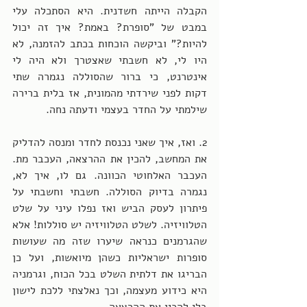
הקבלה הייתה חשדנית. היא הסתכלה עלי 
במבט של "סופרת? באמת? איך זה יכול 
להיות?" וביקשה הוכחות בכתב להזמנה, לא 
היו לי, לא חשבתי שאצטרך ולא היה לי 
אינטרנט, כי ברור שהסוללה נגמרה שתי 
דקות לפני שירדתי מהמונית, אז בלית ברירה 
שילמתי על החדר בעצמי ודעתה נחה. 
2. ואז, איך שאני נכנסת לחדר ומנסה להדליק 
את המחשב, להכין את ההרצאה, העכבר מת. 
העכבר האלחוטי הכוונה. גם לו, איך לא, 
נגמרה בדיוק הסוללה. חשבתי וחשבתי על 
פיתרון לעסק הביש ואז נפלו עיני על שלט 
הטלוויזיה. לשלט הטלוויזיה יש סוללות! אלא 
שהגרמנים כנראה שיערו שזה מה שעושות 
סופרות ישראליות כשהן מיואשות, ועל כן 
הבריגו את דלתית השלט בכל הכוח, וגרמניה 
היא כידוע מעצמה, וכך נאלצתי ללכת לישון 