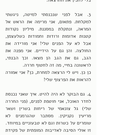
בלי להכין את ההרצאה. 
3. אבל לפני שנכנסתי למיטה, ניגשתי 
למקלחת. פתאום, אני מרימה את הראש אל 
המראה, ונתקלת במסננת. מיליון נקודות 
קטנות אדומות ורודות וחמודות כשלעצמן, 
אבל לא על הפנים שלי! אני מורידה את 
החולצה. והן גם על הידיים. אני מפנה את 
הגב, גם את הגב הן מצאו. וכך הבנתי, 
לראשונה בחיי, מה זה לחטוף חררה.  
כן כן. ויש לי הרצאה למחרת, כן? אני אמורה 
להראות את הפרצוף שלי! 
4. גם הבוקר לא היה להיט. איך שאני נכנסת 
לחדר האוכל, אני חוטפת לפנים, (פני החררה 
שלי) גל צונאמי של ריחות בשרין ושאר 
מריעין נקניקין. מסתבר שהגרמנים לא 
שומרים על כשרות וגם לא טבעוניים במיוחד. 
זו אולי הסיבה לאדיבות המופתית של פקידת 