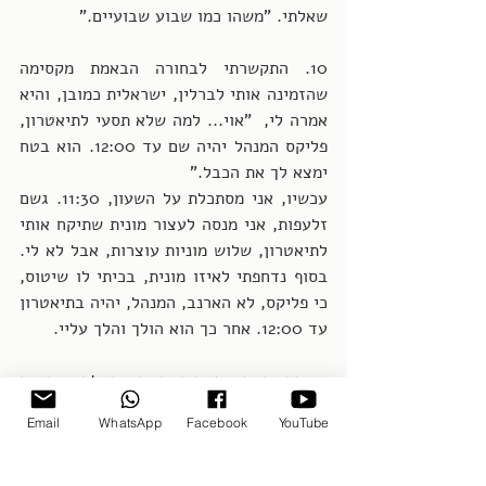
שאלתי. "משהו כמו שבוע שבועיים."
10. התקשרתי לבחורה הבאמת מקסימה 
שהזמינה אותי לברלין, ישראלית כמובן, והיא 
אמרה לי,  "אוי... למה שלא תסעי לתיאטרון, 
פליקס המנהל יהיה שם עד 12:00. הוא בטח 
ימצא לך את הכבל."
עכשיו, אני מסתכלת על השעון, 11:30. גשם 
זלעפות, אני מנסה לעצור מונית שתיקח אותי 
לתיאטרון, שלוש מוניות עוצרות, אבל לא לי. 
בסוף נדחפתי לאיזו מונית, בכיתי לו שיטוס, 
כי פליקס, לא הארנב, המנהל, יהיה בתיאטרון 
עד 12:00. אחר כך הוא הולך והלך עליי.
11. זה נמשך ונמשך כי כשהגעתי לתיאטרון ב 
11:50, חיפשתי את פליקס ולא מצאתי אותו, 
Email
WhatsApp
Facebook
YouTube
וכשכבר מצאתי אותו, הוא אמר לי בצער: 
"קרחצן קרחצן אני לא מוצא את הכבל..." 
ואז במשך עוד רבע שעה חיפשנו את הכבל 