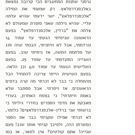
גרמני שחנות המחשבים הכי קרובה נמצאת 
באלכסנדרפלאץ. רק שמעתי את המילה 
"אלכסנדרפלאץ", ישר ידעתי שהיא עלתה 
עליי. שהיא גילתה שאני סופרת שמעולם לא 
צלחה את "ברלין, אלכסנדרפלאץ". בפעם 
הראשונה שניסיתי הגעתי עד עמוד 14 
ונרדמתי, אבל לא וויתרתי, הבנתי שזה סוג 
של מלחמת התשה, אז ניסיתי שוב. בפעם 
השנייה התקדמתי עד עמוד 25. בפעם 
השלישית הגעתי עד עמוד 40 וכן הלאה. 
בפעם השישית הייתי צריכה להתחיל הכל 
מהתחלה כי כבר לא זכרתי מה קרה בדפים 
הראשונים. אז ויתרתי. אבל מסתבר שלא 
באמת וויתרתי! כי בפסח האחרון, בעודי 
מאבקת את מדפי הספרים בחדרי גיליתי כי 
ברשותי שני ברלין-אלכסנדרפלאצים! כלומר, 
לא זכרתי אפילו שקניתי כבר את הספר 
המטרחן הזה, ולפיכך קניתי אותו שוב! פעם 
שנייה! אתם קולטים? אין לתאר, או כמו 