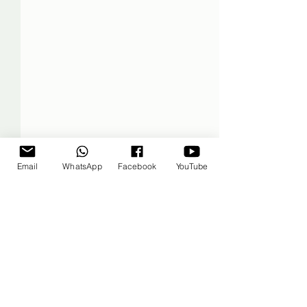
Email
WhatsApp
Facebook
YouTube
תגובות
כתיבת תגובה...
וּלְעִתִּים אִשָּׁה - מבחר שירי
אהבה, נשים ואימהות