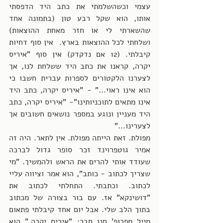
עצמי וכשהשלמתי את כתב היד הדפסתי 
אותו, הוא שקל רבע טון (בתמונה אחד 
שהשארתי לי או חזר מאחת ההוצאות) 
ושלחתי לכל ההוצאות בארץ.  אין סוף דחיות 
קיבלתי. (12 אם נדקדק) אין סוף "איריס 
יקרה, קראנו את כתב היד ששלחת לנו, אך 
לצערנו הלקטורים לספרות עברית חשבו כי 
הוא אינו ראוי..." - "איריס יקרה, כתב היד 
אינו מתאים לתוכניותינו"- "איריס יקרה, כתב 
היד מעניין ונוגע במספר נושאים חשובים אך 
לצערינו..." 
מפולת. זאת הייתה מפולת. אין לתאר. היה זה 
אמיר גוטפרוינד זכר סופר גדול לברכה 
שעודד אותי להרים את הראש ולהמשיך. "מי 
שצריך לכתוב - כותב", הוא אמר וציווה עליי 
לכתוב. וכתבתי. התחלתי לכתוב את 
"דושינקא" אז. עם בור בצורה של מכתוב 
בתוך הלב שלי. אבל יום אחד קיבלתי פתאום 
מייל מפרופ' חנן חבר: "איריס יקרה," הוא 