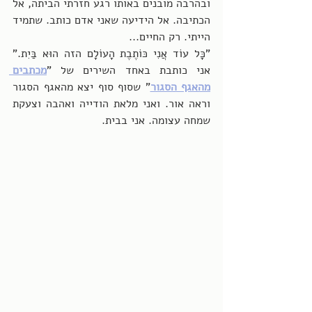
ובהרבה מובנים באותו רגע חזרתי הביתה, אל 
הכתיבה. אל הידיעה שאני אדם כותב. שתמיד 
הייתי. רק החיים...
"כָּל עוֹד אֲנִי כּוֹתֶבֶת הָעוֹלָם הזה הוּא בַּיִת." 
אני כותבת באחד השירים של "
מכתבים 
מהאגף הסגור
" שסוף סוף יצא מהאגף הסגור 
וראה אור. ואני מלאת הודייה ואהבה וצעקת 
שמחה עצומה. אני בבית.