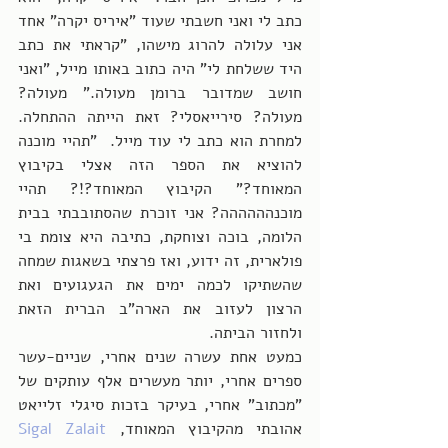
כתב לי ואני חשבתי שעוד "איריס יקרה" אחד 
אני עלולה להרוג מישהו, "קראתי את כתב 
היד ששלחת לי" היה כתוב באותו מייל, "ואני 
חושב שמדובר ברומן מעולה." מעולה? 
מעולה? סירייאסלי? זאת הייתה ההתחלה. 
למחרת הוא כתב לי עוד מייל.  "תהיי מוכנה 
להוציא את הספר הזה אצלי בקיבוץ 
המאוחד?" הקיבוץ המאוחד?!? תהיי 
מוכנהההההה? אני זוכרת שהסתובבתי בבית 
הלומה, בוכה וצוחקת, כתיבה היא צומת בי 
פולארית, זה ידוע, ואז פרצתי בשאגות שמחה 
שהשתיקו לכמה ימים את הגעגועים ואת 
הרצון לעזוב את הארה"ב הברית הזאת 
ולחזור הביתה.
כמעט אחת עשרה שנים אחרי, שניים-עשר 
ספרים אחרי, יותר מעשרים אלף עותקים של 
"מכתוב" אחרי, בעיקר בזכות סיגלי זלייאט 
אהובתי מהקיבוץ המאוחד, 
Sigal Zalait