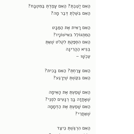
הַאִם יָשַׁבְתְּ? הַאִם עָמַדְתְּ בַּמִּטְבָּח?
הַאִם בִּשַּׁלְתְּ דְּבַר מָה?
הַאִם רָאִית אֶת הַמַּבָּט
הַמִּתְגּוֹלֵל בּאִישׁוֹנָיו?
הַאִם הִסְפַּקְתְּ לִקְלֹט שֶׁאַתְּ 
בְּגֵיא הַהֲרִיגָה
עַכְשָׁו – 
הַאִם צָרַחְתְּ? הַאִם בָּכִית?
הַאִם בִּקַּשְׁתְּ שֶׁיֵּרָגַע?
הַאִם שָׁמַעְתְּ אֶת הָאֵימָה
שֶׁאָחֲזָה בָּךְ רְגָעִים לִפְנֵי?
הַאִם שָׁמַעְתְּ אֶת הַדְּמָמָה
שֶׁאַחֲרֵי?
הַאִם הִרְגַּשְׁתְּ כֵּיצַד 