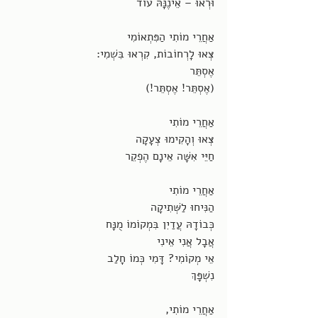
וּרְאוּ – אֵינֶנָּהּ עוֹד
אַחֲרֵי מוֹתִי הַפִּתְאוֹמִי
צְּאוּ לָרְחוֹבוֹת, קִרְאוּ בִּשְׁמִי:
אֶסְתֵּר
(אֶסְתֵּר! אֶסְתֵּר!)
אַחֲרֵי מוֹתִי 
צְּאוּ וְהָקִימוּ צְעָקָה 
חַיֵּי אִשָּׁה אֵינָם הֶפְקֵר
אַחֲרֵי מוֹתִי
הַנִּיחוּ לַשְּׁתִיקָה
כְּבוֹדָהּ עֲדַיִן בִּמְקוֹמוֹ מֻנָּח
אֲבָל אֲנִי אֵינִי
אֵי מְקוֹמִי? דָּמִי כְּמוֹ חָלַב 
נִשְׁפָּךְ
אַחֲרֵי מוֹתִי, 