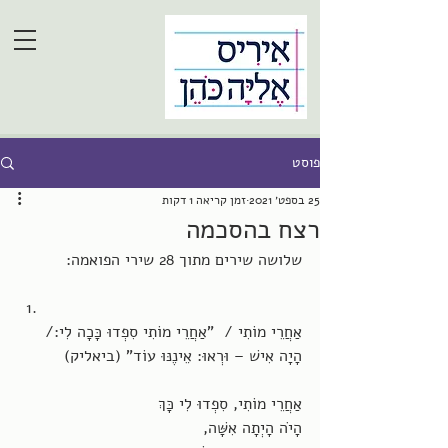
פוסט
25 בספט׳ 2021
זמן קריאה 1 דקות
רצח בהסכמה
שלושה שירים מתוך 28 שירי הפואמה: 
אַחֲרֵי מוֹתִי /  "אַחֲרֵי מוֹתִי סִפְדוּ כָּכָה לִי:/    
הָיָה אִישׁ – וּרְאוּ: אֵינֶנּוּ עוֹד" (ביאליק)
אַחֲרֵי מוֹתִי, סִפְדוּ לִי כָּךְ
הָיֹה הָיְתָה אִשָּׁה, 