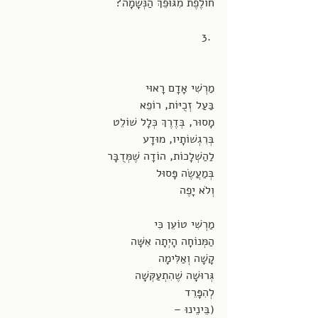
חוֹלֶפֶת מִגּוּפֵךְ הַנְּשָׁמָה?
3. 
מַרְשִׁי אָדָם רָאוּי                 
בַּעַל זְכֻיּוֹת, רוֹפֵא 
מָסוּר, בְּדֶרֶךְ כְּלָל שׁוֹלֵט
בְּרִגְשׁוֹתָיו, מוּדָע
לַהַשְׁלָכוֹת, הוֹדָה שֶׁמְּדֻבָּר 
בְּמַעֲשֶׂה פָּסוּל 
וְלֹא יָפֶה
מַרְשִׁי טוֹעֵן כִּי 
הַמְּנוֹחָה הָיְתָה אִשָּׁה 
קָשָׁה וְאַלִּימָה
גְּרוּשָׁה שֶׁהִתְעַקְּשָׁה
לְהִפָּרֵד 
(בֵּינֵינוּ –  