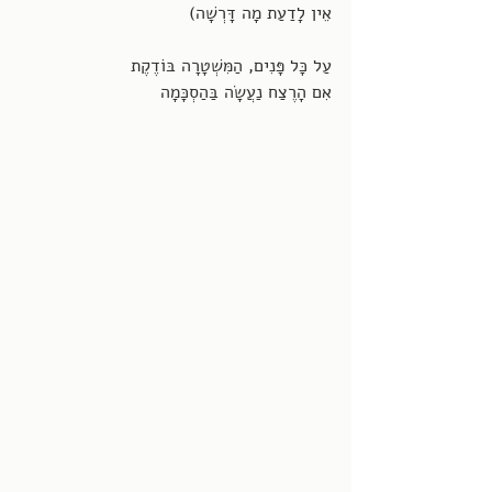
אֵין לָדַעַת מָה דָּרְשָׁה)
עַל כָּל פָּנִים, הַמִּשְׁטָרָה בּוֹדֶקֶת
אִם הָרֶצַח נַעֲשָׂה בַּהַסְכָּמָה