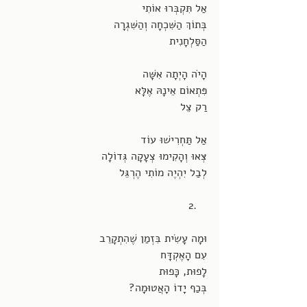
אַל תִּקְבְּרוּ אוֹתִי
בְּתוֹךְ הַשִּׁכְחָה וְהַשִּׁגְרָה
הַסַּלְחָנִית
הָיֹה הָיְתָה אִשָּׁה
פִּתְאוֹם אֵינָהּ אֶלָּא
רַק צֵל
אַל תַּחְרִישׁוּ עוֹד
צְּאוּ וְהָקִימוּ צְעָקָה גְּדוֹלָה
לְבַל יִהְיֶה מוֹתִי הֶרְגֵּל
2.   
וּמָה עָשִׂית בִּזְמַן שֶׁהִתְקָרֵב
עִם הָאֶקְדָּח
לָפוּת, כָּפוּת
בְּכַף יָדוֹ הָאֲטוּמָה?