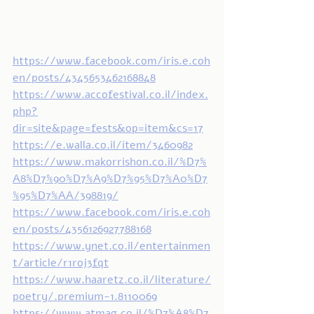
https://www.facebook.com/iris.e.coh
en/posts/4345653462168848
https://www.accofestival.co.il/index.
php?
dir=site&page=fests&op=item&cs=17
https://e.walla.co.il/item/3460982
https://www.makorrishon.co.il/%D7%
A8%D7%90%D7%A9%D7%95%D7%A0%D7
%95%D7%AA/398819/
https://www.facebook.com/iris.e.coh
en/posts/4356126927788168
https://www.ynet.co.il/entertainmen
t/article/r1roj3fqt
https://www.haaretz.co.il/literature/
poetry/.premium-1.8110069
https://www.atmag.co.il/%D7%A8%D7