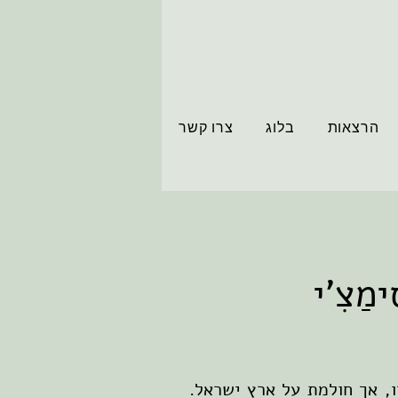
הרצאות
בלוג
צרו קשר
ִימַצִ'י
ו, אך חולמת על ארץ ישראל.