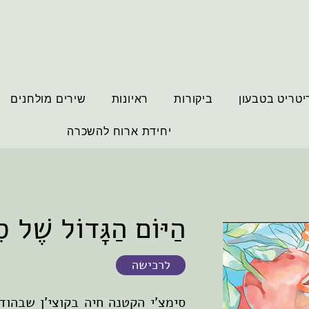
יטריט בטבעון
ביקורות
ראיונות
שירים מולחנים
יחידת ארוח להשכרה
הַיּוֹם הַגָּדוֹל שֶׁל ס
לרכישה
סימצ'י הקטנה חיה בקוצי'ן שבהוד