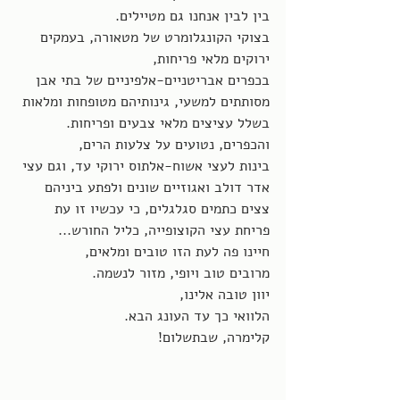
בין לבין אנחנו גם מטיילים. 
בצוקי הקונגלומרט של מטאורה, בעמקים 
ירוקים מלאי פריחות, 
בכפרים אבריטניים-אלפיניים של בתי אבן 
מסותתים למשעי, גינותיהם מטופחות ומלאות 
בשלל עציצים מלאי צבעים ופריחות.
והכפרים, נטועים על צלעות הרים,
בינות לעצי אשוח-אלתוס ירוקי עד, וגם עצי 
אדר דולב ואגוזיים שונים ולפתע ביניהם 
צצים כתמים סגלגלים, כי עכשיו זו עת 
פריחת עצי הקוצופייה, כליל החורש... 
חיינו פה לעת הזו טובים ומלאים, 
מרובים טוב ויופי, מזור לנשמה.
יוון טובה אלינו,
הלוואי כך עד העונג הבא. 
קלימרה, שבתשלום!