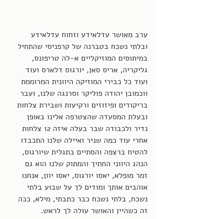
ערב מאושר עדלאידע וזחוח עדלאידע 
ובלתי נשכח בטברנה של קרפניסי שהתחיל 
במיתוסים המוזיקליים א-לה טריפונס, 
גליקריה, אריס סאן, יורגוס דלארס ועוד 
ועוד כל כבירי המוזיקה היוונית המרוממת 
ווכמובן יהודה פוליקר וסרנגה שלנו, ועבר 
בריקודים ופיזוזים ורקיעות ושבירת צלחות 
ובעלת המסעדה שהצטרפה אלינו באופן 
נדיר ולכבודה שבר בעלה איזה 12 צלחות 
אחרי עוד כמה שניר ואיילה שלנו התכבדו 
להטיח ברצפה והסתיים בתגלית שיורגוס, 
הנהג היווני החתיך והמתוק שלנו הוא גם 
זמר מופלא, יאסו יורגוס, יאסו יוון, אנחנו 
אוהבים אותך ומודים לך על שבוע בלתי 
נשכח, בלתי נשכח כבר כתבתי, מילא, ככה 
זה כשהיין והאושר עולה לך לראש. 