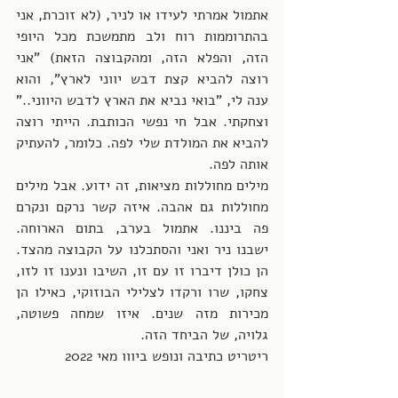
אתמול אמרתי לעידו או לניר, (לא זוכרת, אני 
בהתרוממות רוח ולב מתמשכת מכל היופי 
הזה, והפלא הזה, ומהקבוצה הזאת) "אני 
רוצה להביא קצת דבש יווני לארץ", והוא 
ענה לי, "בואי נביא את הארץ לדבש היווני.." 
וצחקתי. אבל חי נפשי הכותבת. הייתי רוצה 
להביא את המולדת שלי לפה. כלומר, להעתיק 
אותה לפה. 
מילים מחוללות מציאות, זה ידוע. אבל מילים 
מחוללות גם אהבה. איזה קשר נרקם ונקרם 
פה ביננו. אתמול בערב, בתום הארוחה. 
ישבנו ניר ואני והסתכלנו על הקבוצה מהצד. 
הן כולן דיברו זו עם זו, השיבו ונענו זו לזו, 
צחקו, שרו ורקדו לצלילי הבוזוקי, כאילו הן 
מכירות מזה שנים. איזו שמחה פשוטה, 
גלויה, של הביחד הזה. 
ריטריט כתיבה ונופש ביווו מאי 2022