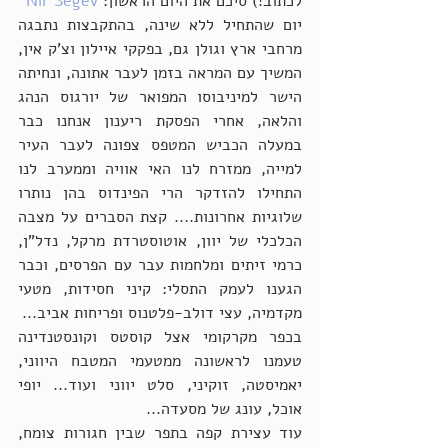
לכתוב!) סיכם את היום הראשון: 
Nir Segev
יום שהתחיל ללא שינה, בהתקבצות נתבגה 
מרחבי ארץ וגולן גם, בפקקי איילון וצ'ק אין, 
המשיך עם המראה בזמן לעבר אתונה, ונחיתה 
הישר למיניבוסו המפואר של יורגוס הנהג 
והלאה, אחרי הפסקת ריענון אנחנו כבר 
במעלה הכביש המטפס צפונה לעבר העיר 
למייה, ממזרח לנו האי אוויה וממערב לנו 
התחילו להזדקר הרי הפינדוס בהן נותרו 
שלוגיות אחרונות.... קצת הסברים על מצבה 
הכלכלי של יוון, אוטוסטרדת מרקל, נדל"ן, 
כרמי זיתים ומלחמות עבר עם הפרסים, וכבר 
הגענו לעמק התסלי: קיני חסידות, מטעי 
מקדמיה, עצי דולב-פלטנוס ופריחות אביב...
בכפר מקרקומי אצל קוסטס וקונסטנדינה 
טעמנו לראשונה ממטעמי המטבח היווני, 
יאמיסטה, זוקיני, סלט יווני ועוד... יופי 
אוכל, עונג של מסעדה...
עוד עצירת קפה בתפר שבין חגורות צומח, 