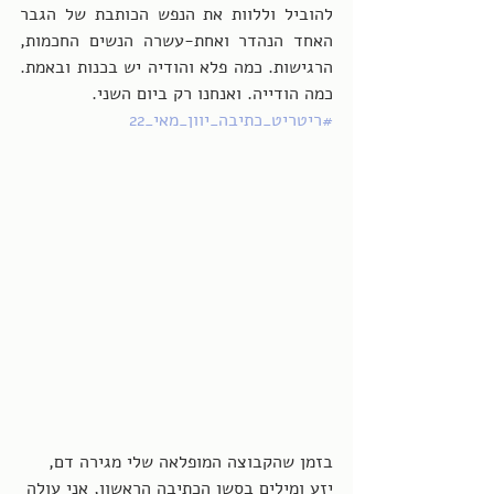
להוביל וללוות את הנפש הכותבת של הגבר 
האחד הנהדר ואחת-עשרה הנשים החכמות, 
הרגישות. כמה פלא והודיה יש בכנות ובאמת. 
כמה הודייה. ואנחנו רק ביום השני. 
#ריטריט_כתיבה_יוון_מאי_22
בזמן שהקבוצה המופלאה שלי מגירה דם, 
יזע ומילים בסשן הכתיבה הראשון, אני עולה 