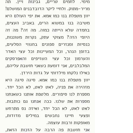
מימי. לחמים טריים, גבינות ויין. תה 
מריר-מתוק. ולחיי ליקר הדובדבנים המושלם! 
יוון מטפלת בנו כמו אמא. את יפי העולם היא 
משיבה בנו במשוא הרים, באביב העצים, 
בחמדה שלא הייתה כמוה. מה זה? מה זה 
היופי הזה? מצוקי עתק, נקרות משוננות, 
כנסיות ומנזרים ספונים בחגווי הסלעים, 
בדופן הנהר, וכל המעיינות וכל עצי האדר 
והערמון וכל עצי השזיפים והאפרסקים 
המלבלבים, אני דומעת כשאני חושבת עליהם, 
כאילו נלקחו מילדותי על גדות הירדן. 
יוון מטפלת בנו כמו אמא. סיגה סיגה היא 
מזהירה את פניה, לאט לאט, לא הכל יחד. 
מספרת לנו סיפורים. מלטפת אותנו כשאנחנו 
מספרות את שלנו. ככה אנחנו גם כותבות. 
לאט לאט, לא הכל יחד, ואיזה נס מתרחש 
ופצעי חיינו נחבשים במילים מדודות, 
מאופקות ורבות עוצמה. 
אני חושבת פה הרבה על הזכות הזאת, 