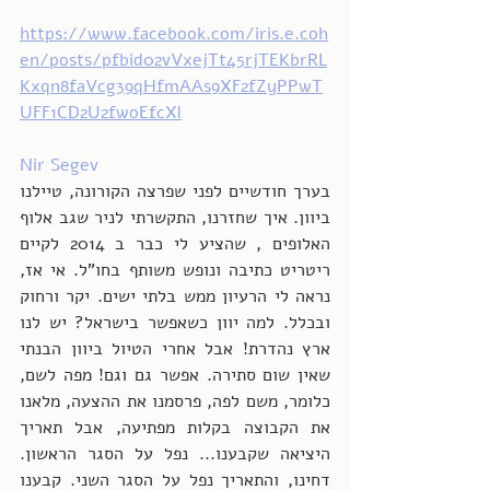
https://www.facebook.com/iris.e.coh
en/posts/pfbid02vVxejTt45rjTEKbrRL
Kxqn8faVcg39qHfmAAs9XF2fZyPPwT
UFF1CD2U2fwoEfcXl
Nir Segev
בערך חודשיים לפני שפרצה הקורונה, טיילנו 
ביוון. איך שחזרנו, התקשרתי לניר שגב אלוף 
האלופים , שהציע לי כבר ב 2014 לקיים 
ריטריט כתיבה ונופש משותף בחו"ל. אי אז, 
נראה לי הרעיון ממש בלתי ישים. יקר ורחוק 
ובכלל. למה יוון כשאפשר בישראל? יש לנו 
ארץ נהדרת! אבל אחרי הטיול ביוון הבנתי 
שאין שום סתירה. אפשר גם וגם! מפה לשם, 
כלומר, משם לפה, פרסמנו את ההצעה, מלאנו 
את הקבוצה בקלות מפתיעה, אבל תאריך 
היציאה שקבענו... נפל על הסגר הראשון. 
דחינו, והתאריך נפל על הסגר השני. קבענו 