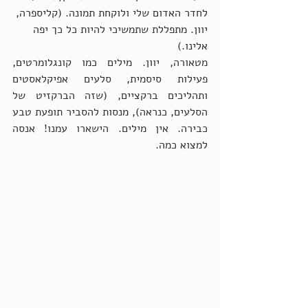
לחדר האדום שלי ולוקחת תמונה. (קליספרה, 
יוון. מתפללת שתמשיכי להיות כל כך יפה 
אלינו.)
מטאורה, יוון. מילים כמו קונגלומרטים, 
פעילות סיסמית, סלעים אפיקלאסטים 
ותהליכים ברקציים, (שזה הברקזיט של 
הסלעים, כנראה), מנסות להסביר תופעת טבע 
כבירה. אין מילים. הישארו עמנו! אנסה 
למצוא כמה.