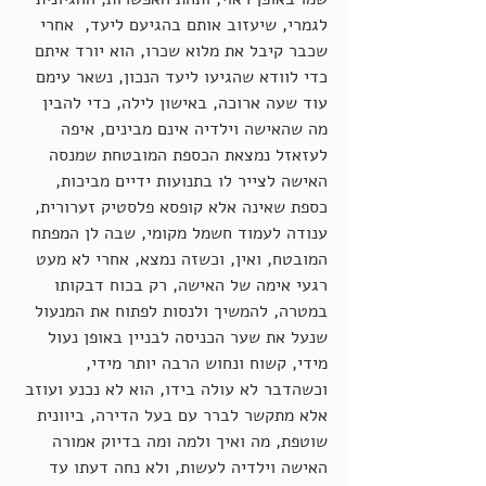
לגמרי, שיעזוב אותם בהגיעם ליעד,  אחרי 
שכבר קיבל את מלוא שכרו, הוא יורד איתם 
כדי לוודא שהגיעו ליעד הנכון, נשאר עימם 
עוד שעה ארוכה, באישון לילה, כדי להבין 
מה שהאישה וילדיה אינם מבינים, איפה 
לעזאזל נמצאת הכספת המובטחת שמנסה 
האישה לצייר לו בתנועות ידיים מביכות, 
כספת שאינה אלא קופסא פלסטיק זערורית, 
ענודה לעמוד חשמל מקומי, שבה לן המפתח 
המובטח, ואין, וכשזה נמצא, אחרי לא מעט 
רגעי אימה של האישה, רק בכוח דבקותו 
במטרה, להמשיך ולנסות לפתוח את המנעול 
שנעל את שער הכניסה לבניין באופן נעול 
מידי, קשוח ונחוש הרבה יותר מידי, 
וכשהדבר לא עולה בידו, הוא לא נכנע ועוזב 
אלא מתקשר לברר עם בעל הדירה, ביוונית 
שוטפת, מה ואיך ולמה ומה בדיוק אמורה 
האישה וילדיה לעשות, ולא נחה דעתו עד 