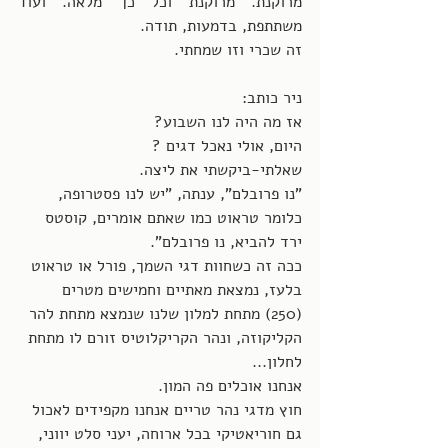
מרוקנת. מרוקנת וכל כך מלאה. ועוד 
משתתפת, בדמעות, תודה. 
זה שכרי וזו שמחתי. 
ניר כותב:
אז מה היה לנו השבוע?
היום, אולי נאכל דגים ?
שאלתי-ביקשתי את ליצה.
"נו פרובלם", ענתה, "יש לנו פסטרופה, 
כלומר טראוט כמו שאתם אומרים, קוסטס 
ירד להביא, נו פרובלם".
ככה זה כשחוות דגי השמך, פורל או טראוט 
בלעז, נמצאת מאתיים וחמישים מטרים 
(250) מתחת למלון שלנו שנמצא מתחת להר 
הקליקוזה, ונהר הקריקלוטיס זורם לו מתחת 
לחלון... 
אנחנו אוכלים פה המון.
חוץ מדגי נהר טריים אנחנו מקפידים לאכול 
גם חוריאטיקי בכל ארוחה, יעני סלט יווני, 