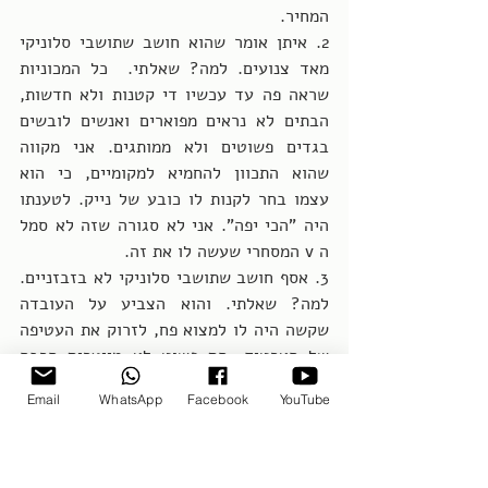
המחיר.
2. איתן אומר שהוא חושב שתושבי סלוניקי 
מאד צנועים. למה? שאלתי.  כל המכוניות 
שראה פה עד עכשיו די קטנות ולא חדשות, 
הבתים לא נראים מפוארים ואנשים לובשים 
בגדים פשוטים ולא ממותגים. אני מקווה 
שהוא התכוון להחמיא למקומיים, כי הוא 
עצמו בחר לקנות לו כובע של נייק. לטענתו 
היה "הכי יפה". אני לא סגורה שזה לא סמל 
ה v המסחרי שעשה לו את זה. 
3. אסף חושב שתושבי סלוניקי לא בזבזניים. 
למה? שאלתי. והוא הצביע על העובדה 
שקשה היה לו למצוא פח, לזרוק את העטיפה 
של הארטיק. הם פשוט לא מייצרים הרבה 
זבל, ולכן זורקים פחות זבל, הטעים. מצד 
Email
WhatsApp
Facebook
YouTube
שני, לא כאב לו הלב כשנאלצתי לזרוק 
בנתב"ג את הסנדוויץ' חביתה שהכינותי 
מראש בבית,   בטענה שהוא בטח כבר 
"התקלקל". שעה אחרי שהגענו לנתב"ג. 