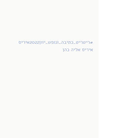
#ריטריט_כתיבה_ונופש_יוון2022איריס
איריס אליה כהן