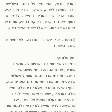
תאריך חדש, והוא נפל על הסגר השלישי. 
כבר התחלנו לצחוק שאפשר לנבא מתי יגיע 
הסגר הבא לפי תאריך היציאה לריטריט. 
בסוף יצאנו. ובקרוב, באוקטובר 22, אם ירצו 
זאוס ואפרודיטה, נצא לריטריט השני ביוון. 
(בתמונה אני יושבת בטברנה. לא מאמינה 
למזלי הטוב.)
יומן סלוניקי 
תמיד כשאני מתיירת בארצות של אנשים 
אחרים, אני תוהה מה הייתי עושה אני 
בפוגשי תיירים אבודים. גם אתמול שאלתי 
את עצמי, מה אם הייתי אני נהג המונית הזה, 
כסוף השיער והמבט, שלא יודע מילה וחצי 
מילה באנגלית, שאוסף אישה ושני ילדים 
ונוסע איתם באלם מוחלט אל היעד, יעד 
שהאישה וילדיה אפילו לא יודעים להגות את 
שמו באופן ראוי, ותחת האפשרות, ההגיונית 