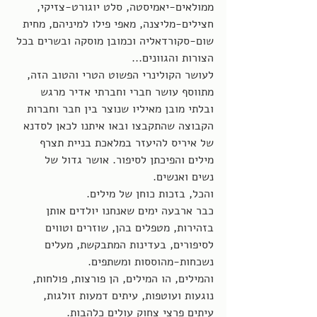
ממולאים-יאמיסטה, סלט יוגורט-צזיקי, 
חצילים-מליצנה, מאפי פילו למיניהם, מחית 
שום-סקורדאליה וכמובן מוסקה ובשרים בכל 
הצורות והגוונים... 
לעושר הקולינרי הפשוט הטרי והטוב הזה, 
מתווסף עושר חברי וחברתי אדיר מרגש 
ובלתי מובן מאיליו שנוצר בין חבר וחברות 
הקבוצה שהתקבצו ובאו איתנו לכאן לסדנא 
של איריס להיעזר במלאכת בניית תצרף 
מילים והפיכתן לסיפור. אושר גדול של  
נשים ואנשים. 
והכל, בזכות כוחן של מילים. 
כבר ארבעה ימים שאנחנו יולדים אותן 
בזהירות, מטפלים בהן, שוזרים וטווים 
לסיפורים, בעדינות המתבקשת, מעלים 
נשכחות-מהוססות ומשתפים. 
והמילים, הו המילים, הן פורצות, פולחות, 
נוגעות ועוטפות, עיתים דמעות זולגות, 
עיתים פרצי צחוק עולים כלהבות. 